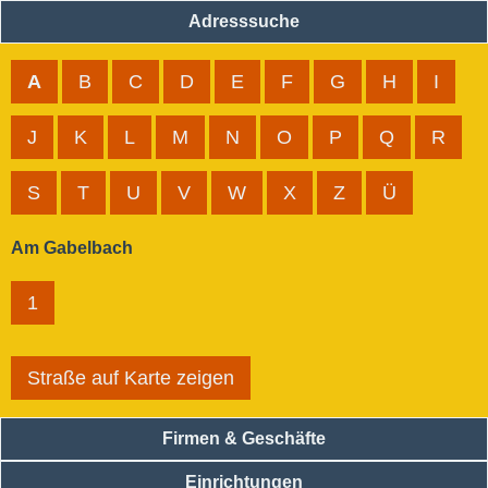
Adresssuche
A
B
C
D
E
F
G
H
I
J
K
L
M
N
O
P
Q
R
S
T
U
V
W
X
Z
Ü
Am Gabelbach
1
Straße auf Karte zeigen
Firmen & Geschäfte
Einrichtungen