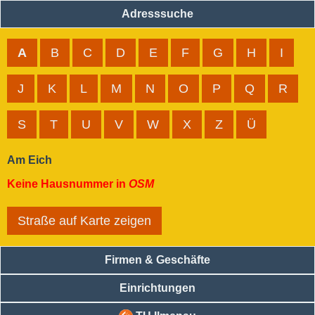
Adresssuche
A
B
C
D
E
F
G
H
I
J
K
L
M
N
O
P
Q
R
S
T
U
V
W
X
Z
Ü
Am Eich
Keine Hausnummer in
OSM
Straße auf Karte zeigen
Firmen & Geschäfte
Einrichtungen