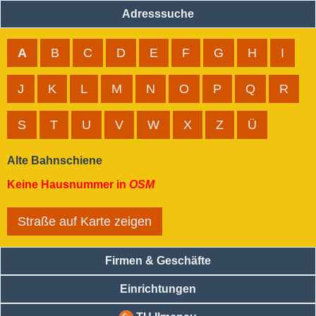
Adresssuche
A
B
C
D
E
F
G
H
I
J
K
L
M
N
O
P
Q
R
S
T
U
V
W
X
Z
Ü
Alte Bahnschiene
Keine Hausnummer in
OSM
Straße auf Karte zeigen
Firmen & Geschäfte
Einrichtungen