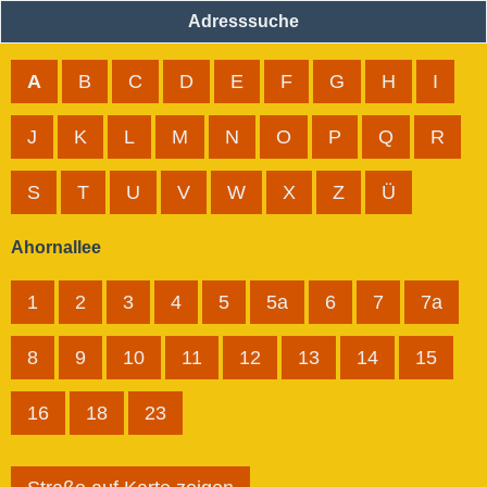
Adresssuche
A
B
C
D
E
F
G
H
I
J
K
L
M
N
O
P
Q
R
S
T
U
V
W
X
Z
Ü
Ahornallee
1
2
3
4
5
5a
6
7
7a
8
9
10
11
12
13
14
15
16
18
23