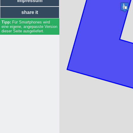
Impressum
share it
Für Smartphones wird
eine eigene, angepasste Version
dieser Seite ausgeliefert.