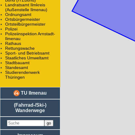
Bund (ITZBund)
Landratsamt Ilmkreis
(Außenstelle Ilmenau)
Ordnungsamt
Ortsbürgermeister
Ortsteilbürgermeister
Polizei
Polizeiinspektion Arnstadt-
Ilmenau
Rathaus
Rettungswache
Sport- und Betriebsamt
Staatliches Umweltamt
Stadtbauamt
Standesamt
Studierendenwerk
Thüringen
TU Ilmenau
(Fahrrad-/Ski-)
Wanderwege