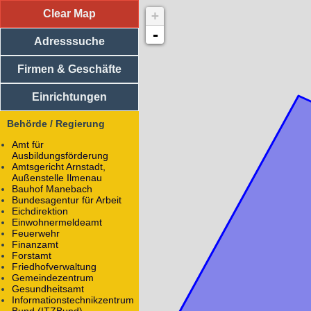
Clear Map
+
Adresssuche
Vereine
-
Adresssuche
Medizinische Einrichtungen
Religiöse Einrichtungen
Sportliche Einrichtungen
Firmen & Geschäfte
Soziale Einrichtungen
Einkaufsläden
Einrichtungen
Handwerker / Dienstleister
Firmen
Behörde / Regierung
Bildungseinrichtungen
Essen
Amt für
Unterkunft
Ausbildungsförderung
Regierung / Behörden
Amtsgericht Arnstadt,
Außenstelle Ilmenau
Staatliches Umweltamt
Bauhof Manebach
Stadtilmer Straße 58a
Bundesagentur für Arbeit
98693
Ilmenau-Gräfinau-Angstedt
Eichdirektion
Einwohnermeldeamt
Staatliches Umweltamt
Feuerwehr
Finanzamt
Alle Objekte mit dem Namen
Staatliches Umweltam
Forstamt
Friedhofverwaltung
Technische Universität Ilmenau
Gemeindezentrum
(Rad-/Ski-/Reit-) Wanderwege
Gesundheitsamt
Informationstechnikzentrum