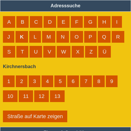
Adresssuche
A
B
C
D
E
F
G
H
I
J
K
L
M
N
O
P
Q
R
S
T
U
V
W
X
Z
Ü
Kirchnersbach
1
2
3
4
5
6
7
8
9
10
11
12
13
Straße auf Karte zeigen