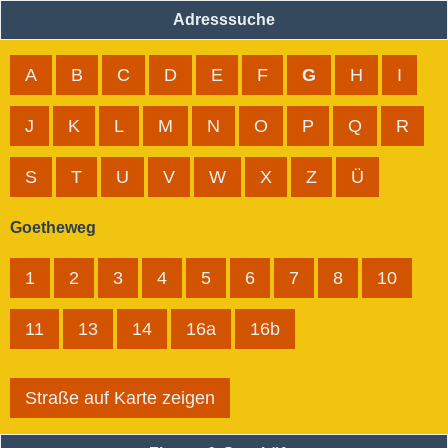
Adresssuche
A
B
C
D
E
F
G
H
I
J
K
L
M
N
O
P
Q
R
S
T
U
V
W
X
Z
Ü
Goetheweg
1
2
3
4
5
6
7
8
10
11
13
14
16a
16b
Straße auf Karte zeigen