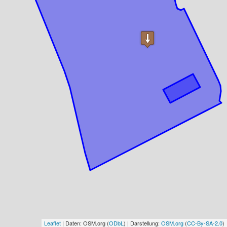
Leaflet
| Daten: OSM.org (
ODbL
) | Darstellung:
OSM.org
(
CC-By-SA-2.0
)