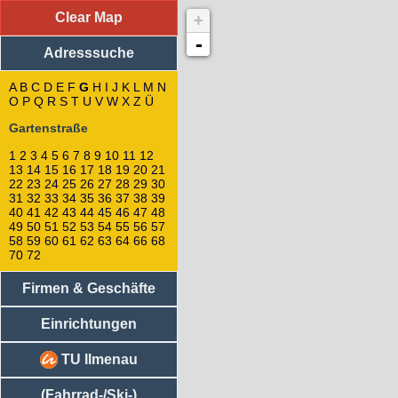
Clear Map
+
Adresssuche
: Gartenstraße
56
-
Adresssuche
60
58
62
A
B
C
D
E
F
G
H
I
J
K
L
M
N
O
P
Q
R
S
64
T
U
V
W
X
Z
Ü
66
Gartenstraße
54
52
1
2
3
4
5
6
7
8
9
10
11
12
63
13
14
15
16
17
18
19
20
21
61
22
23
24
25
26
27
28
29
30
50
31
32
33
34
35
36
37
38
39
40
41
42
43
44
45
46
47
48
48
49
50
51
52
53
54
55
56
57
68
58
59
60
61
62
63
64
66
68
70
70
72
72
59
Firmen & Geschäfte
57
55
Einrichtungen
53
46
44
TU Ilmenau
42
51
(Fahrrad-/Ski-)