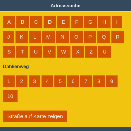
Adresssuche
A
B
C
D
E
F
G
H
I
J
K
L
M
N
O
P
Q
R
S
T
U
V
W
X
Z
Ü
Dahlienweg
1
2
3
4
5
6
7
8
9
10
Straße auf Karte zeigen