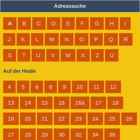
Adresssuche
A
B
C
D
E
F
G
H
I
J
K
L
M
N
O
P
Q
R
S
T
U
V
W
X
Z
Ü
Auf der Heide
4
5
6
8
9
10
11
12
13
14
15
16
16a
17
18
19
20
21
22
23
24
25
26
27
28
29
30
32
34
36