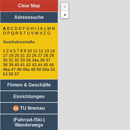
Clear Map
+
Adresssuche
: Auerhahnstraße
2
-
Adresssuche
4
1
5
A
B
C
D
E
F
G
H
I
J
K
L
M
N
O
P
Q
R
S
7
T
U
V
W
X
Z
Ü
9
Auerhahnstraße
10
8
1
2
4
5
7
8
9
10
11
12
13
14
11
17
19
20
21
22
25
27
28
29
13
30
31
32
33
34
34a
36
37
17
38
39
40
41
42
43
44
45
46
46a
47
48
48a
49
50
50a
51
12
53
55
57
19
21
Firmen & Geschäfte
20
14
29
Einrichtungen
31
25
TU Ilmenau
27
28
(Fahrrad-/Ski-)
43
Wanderwege
45