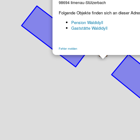
98694 Ilmenau-Stützerbach
Folgende Objekte finden sich an dieser Adre
Pension Waldidyll
Gaststätte Waldidyll
Fehler melden