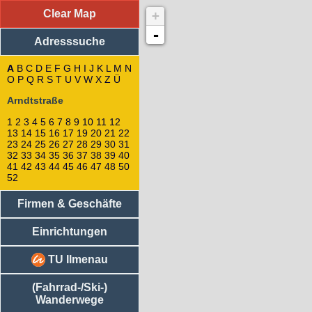
Clear Map
+
Adresssuche
: Arndtstraße
52
-
Adresssuche
50
48
45
A
B
C
D
E
F
G
H
I
J
K
L
M
N
O
P
Q
R
S
47
T
U
V
W
X
Z
Ü
46
Arndtstraße
44
43
1
2
3
4
5
6
7
8
9
10
11
12
42
13
14
15
16
17
19
20
21
22
40
23
24
25
26
27
28
29
30
31
41
32
33
34
35
36
37
38
39
40
41
42
43
44
45
46
47
48
50
39
52
38
36
Firmen & Geschäfte
34
32
37
Einrichtungen
35
33
TU Ilmenau
31
30
(Fahrrad-/Ski-)
29
Wanderwege
28