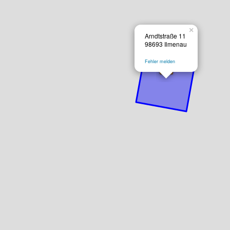
×
Arndtstraße 11
98693 Ilmenau
Fehler melden