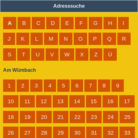
Adresssuche
A
B
C
D
E
F
G
H
I
J
K
L
M
N
O
P
Q
R
S
T
U
V
W
X
Z
Ü
Am Wümbach
1
2
3
4
5
6
7
8
9
10
11
12
13
14
15
16
17
18
19
20
21
22
23
24
25
26
27
28
29
30
31
32
33