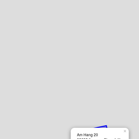
×
Am Hang 20