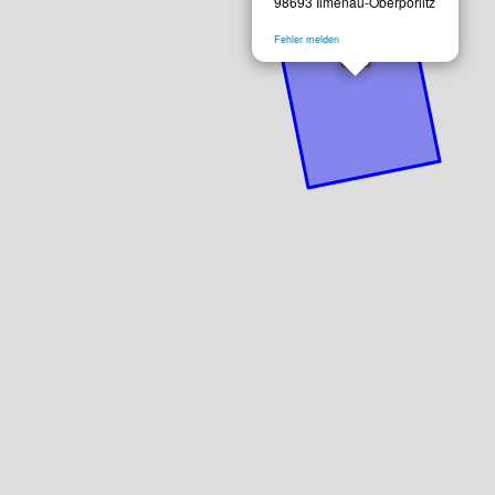
98693 Ilmenau-Oberpörlitz
Fehler melden