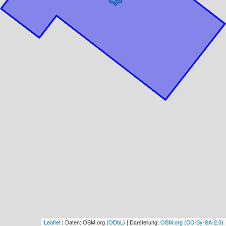
Leaflet
| Daten: OSM.org (
ODbL
) | Darstellung:
OSM.org
(
CC-By-SA-2.0
)