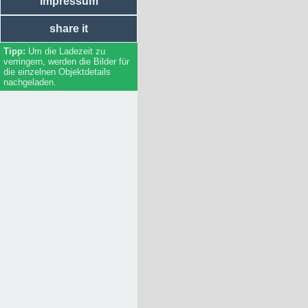
Impressum
Sportliche Einrichtungen
Soziale Einrichtungen
share it
Einkaufsläden
Handwerker / Dienstleister
Um die Ladezeit zu
Firmen
verringern, werden die Bilder für
Bildungseinrichtungen
die einzelnen Objektdetails
Essen
nachgeladen.
Unterkunft
Regierung / Behörden
Technische Universität Ilmenau
(Rad-/Ski-/Reit-) Wanderwege